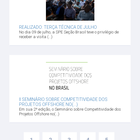
REALIZADO: TERÇA TÉCNICA DE JULHO
No dia 09 de julho, a SPE Seção Brasil teve o privilégio de
receber a visita (...)
II SEMINÁRIO SOBRE COMPETITIVIDADE DOS
PROJETOS OFFSHORE NO(...)
Em sua 2ª edição, o Seminário sobre Competitividade dos
Projetos Offshore no(...)
1
2
3
4
5