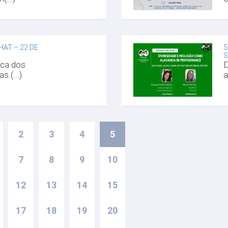
HAT – 22 DE
S
ca dos
D
s.(...)
a
2
3
4
5
7
8
9
10
12
13
14
15
17
18
19
20