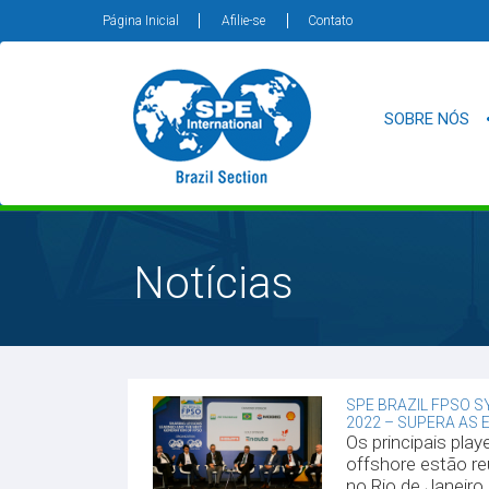
Página Inicial
Afilie-se
Contato
SOBRE NÓS
Notícias
SPE BRAZIL FPSO 
2022 – SUPERA AS E
Os principais play
offshore estão re
no Rio de Janeiro n