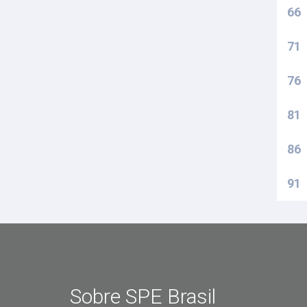
66
71
76
81
86
91
Sobre SPE Brasil