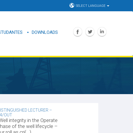
SELECT LANGUAGE
STUDANTES
DOWNLOADS
ISTINGUISHED LECTURER –
4/OUT
Well integrity in the Operate
hase of the well lifecycle –
ur roll as cri(...)