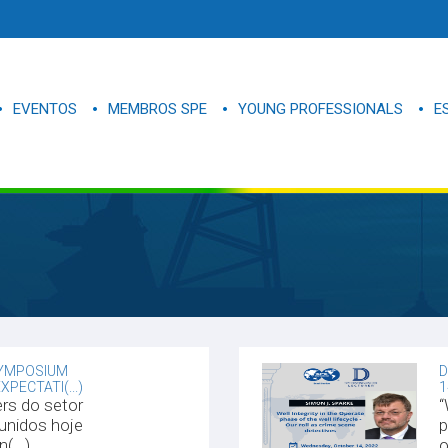
EVENTOS
MEMBROS SPE
YOUNG PROFESSIONALS
E
SYMPOSIUM
D
XPECTATI(...)
1
ers do setor
“
unidos hoje
p
(...)
o