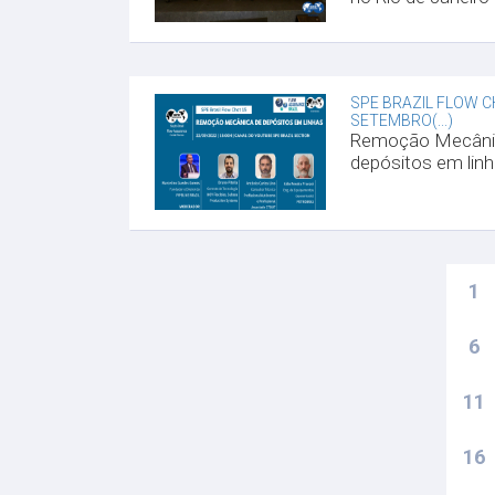
SPE BRAZIL FLOW C
SETEMBRO(...)
Remoção Mecâni
depósitos em linha
1
6
11
16