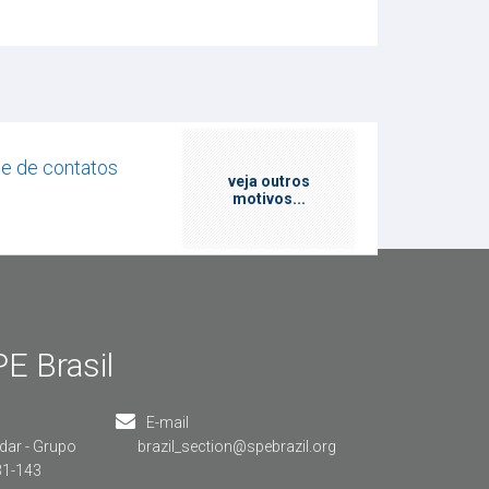
e de contatos
veja outros
motivos...
E Brasil
E-mail
dar - Grupo
brazil_section@spebrazil.org
031-143