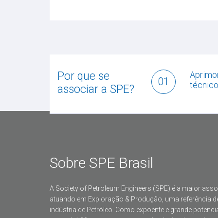
Por que se
Aprimo
01
técnic
associar a SPE?
Sobre SPE Brasil
A Society of Petroleum Engineers (SPE) é a maior ass
atuando em Exploração & Produção, uma referência de 
indústria de Petróleo. Como expoente e grande potencia