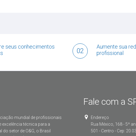
re seus conhecimentos
Aumente sua red
02
os
profissional
Fale com a SP
ociação mundial de profissionais
Endereço
excelência técnica para a
Rua México, 168 - 5º an
l do setor de O&G, o Brasil
501 - Centro - Cep: 20.