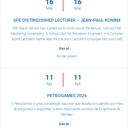
16
16
Mar
Mar
SPE DISTINGUISHED LECTURER – JEAN-PAUL KONINX
SPE Brazil Section has a pleasure to invite you to the lecture: “Lecture Title:
Mastering Uncertainty: A Critical Skill for Petroleum Engineers in a Complex
World Lecturer’s Name Jean-Paul Koninx Lecturer’s Employer DecisionQraft
Geral
Rio de Janeiro
11
11
Apr
Apr
PETROGAMES 2026
O PetroGames é uma competição nacional que desafia estudantes por meio
de perguntas e respostas sobre o fascinante universo da Engenharia de
Petróleo.
Geral