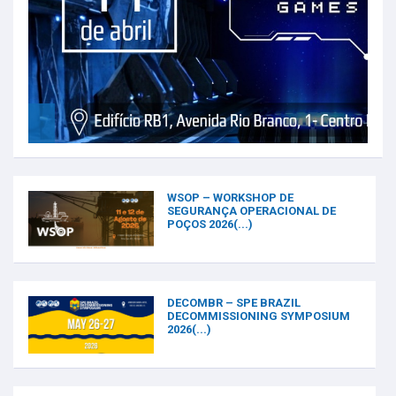
WSOP – WORKSHOP DE
SEGURANÇA OPERACIONAL DE
POÇOS 2026(...)
DECOMBR – SPE BRAZIL
DECOMMISSIONING SYMPOSIUM
2026(...)