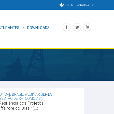
SELECT LANGUAGE
STUDANTES
DOWNLOADS
04 SPE BRASIL WEBINAR SERIES:
GESTÃO DE RH: COMO AS(...)
Resiliência dos Projetos
ffshore do Brasil”(...)