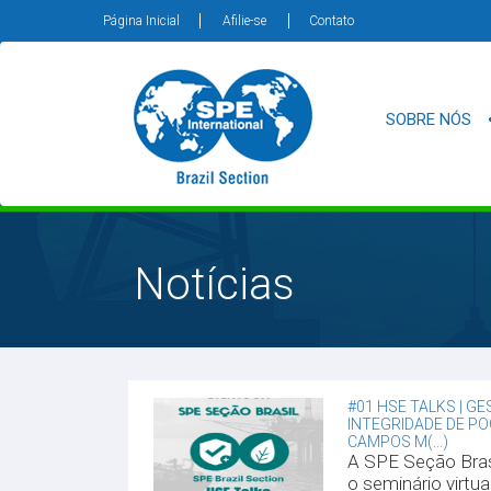
Página Inicial
Afilie-se
Contato
SOBRE NÓS
Notícias
#01 HSE TALKS | G
INTEGRIDADE DE P
CAMPOS M(...)
A SPE Seção Bras
o seminário virtu