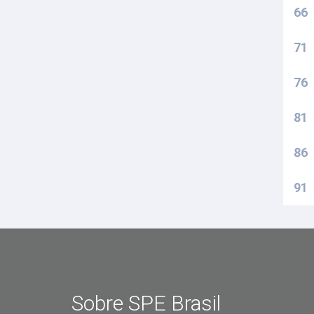
66
71
76
81
86
91
Sobre SPE Brasil