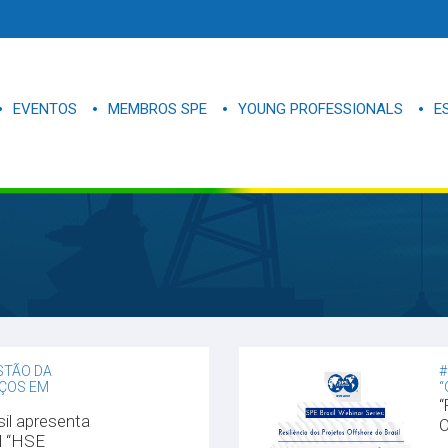
EVENTOS
MEMBROS SPE
YOUNG PROFESSIONALS
E
ESTÃO DA
#
OÇOS EM
“
“
il apresenta
O
al “HSE