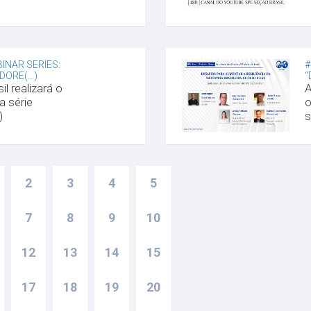
BINAR SERIES:
#
ORE(...)
“
l realizará o
A
a série
o
)
s
2
3
4
5
7
8
9
10
12
13
14
15
17
18
19
20