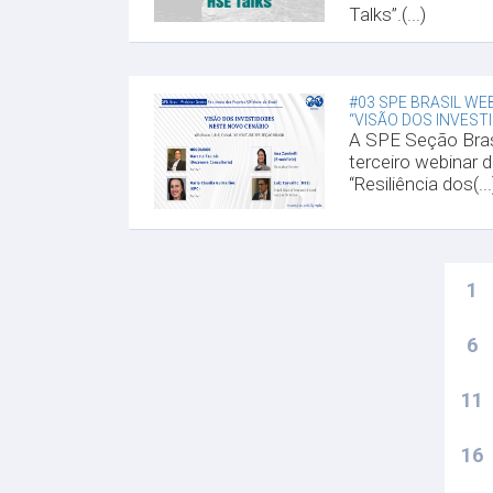
Talks”.(...)
#03 SPE BRASIL WE
“VISÃO DOS INVESTID
A SPE Seção Brasi
terceiro webinar d
“Resiliência dos(...
1
6
11
16