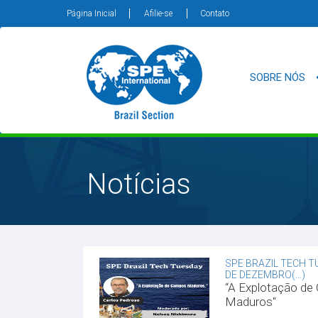
Página Inicial
Afilie-se
Contato
SOBRE NÓS
Notícias
SPE BRAZIL TECH T
DE DEZEMBRO(...)
“A Explotação d
Maduros"