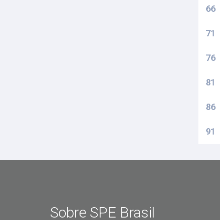
66
71
76
81
86
91
Sobre SPE Brasil