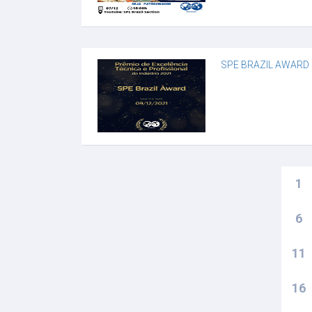
SPE BRAZIL AWARD
1
6
11
16