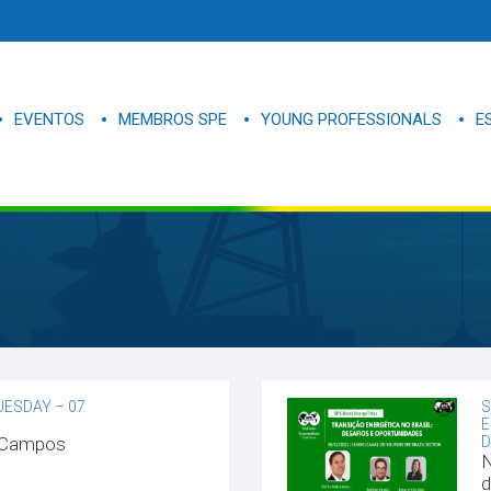
EVENTOS
MEMBROS SPE
YOUNG PROFESSIONALS
E
UESDAY – 07
S
E
e Campos
D
N
d